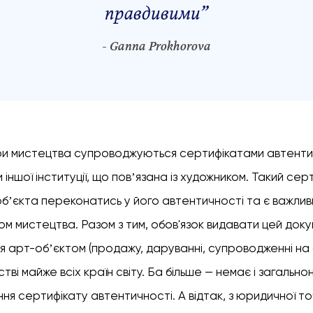
правдивими
”
- Ganna Prokhorova
ори мистецтва супроводжуються сертифікатами автентич
чи іншої інституції, що повʼязана із художником. Такий се
обʼєкта переконатись у його автентичності та є важли
м мистецтва. Разом з тим, обов'язок видавати цей доку
 арт-обʼєктом (продажу, даруванні, супроводженні на 
стві майже всіх країн світу. Ба більше — немає і загаль
я сертифікату автентичності. А відтак, з юридичної то