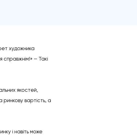
рет художника
я справжнім!» — Такі
альних якостей,
а ринкову вартість, а
нку і навіть може