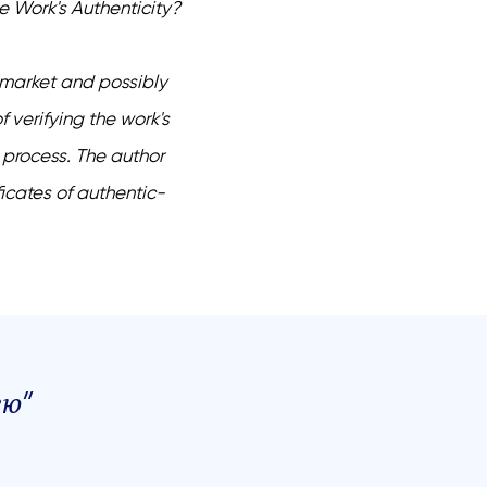
he Work's Authenticity?
rt market and possibly
f verifying the work's
s process. The author
ficates of authentic-
ею"