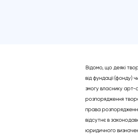
Відомо, що деякі тв
від фундації (фонду) 
змогу власнику арт-
розпорядження творо
права розпорядження
відсутнє в законодав
юридичного визначенн