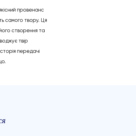
 якісний провенанс
ть самого твору. Ця
 його створення та
воджує твір
історія передачі
що.
ся