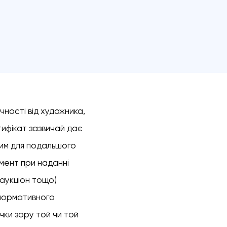
ності від художника,
ртифікат зазвичай дає
вим для подальшого
мент при наданні
аукціон тощо)
нонормативного
чки зору той чи той