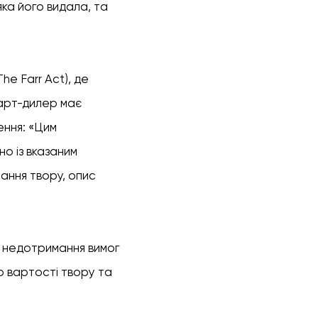
ка його видала, та
(The Farr Act), де
 арт-дилер має
ення: «Цим
но із вказаним
нання твору, опис
а недотримання вимог
ю вартості твору та