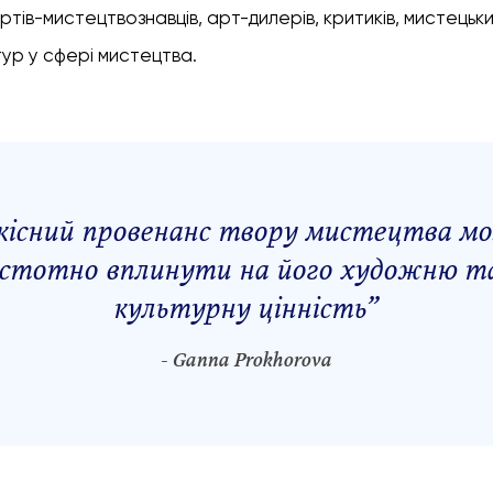
тів-мистецтвознавців, арт-дилерів, критиків, мистецьк
тур у сфері мистецтва.
кісний провенанс твору мистецтва м
істотно вплинути на його художню т
культурну цінність
”
- Ganna Prokhorova