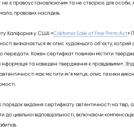
 не є правоустановлюючим та не створює для особи, я
мала, правових наслідків.
ту Каліфорнія у США «
California Sale of Fine Prints Act
» 
ості визначається як опис художнього обʼєкту, котрий
бо передати. Кожен сертифікат повинен містити твердж
 інформація та наведені твердження є правдивими». Згід
автентичності має містити імʼя митця, опис техніки вико
омості.
є порядок видання сертифікату автентичності на твір, 
и до цивільної відповідальності, включаючи компенсаці
збитків.