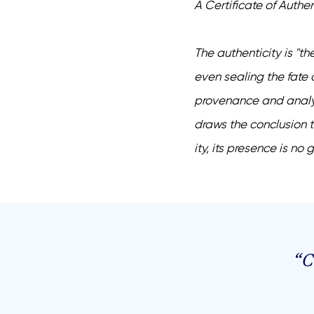
A Certificate of Authen
The authenticity is "th
even sealing the fate o
provenance and analyze
draws the conclusion th
ity, its presence is no
“
С