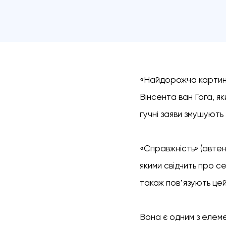
«Найдорожча картина
Вінсента ван Гога, як
гучні заяви змушують
«Справжність» (автен
якими свідчить про с
також повʼязують цей
Вона є одним з елеме