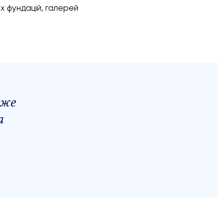
их фундацій, галерей
оже
а