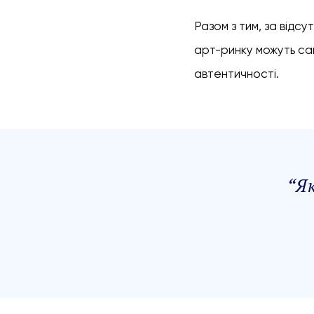
Разом з тим, за відс
арт-ринку можуть сам
автентичності.
“
Як