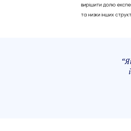
вирішити долю експер
та низки інших струк
“
Я