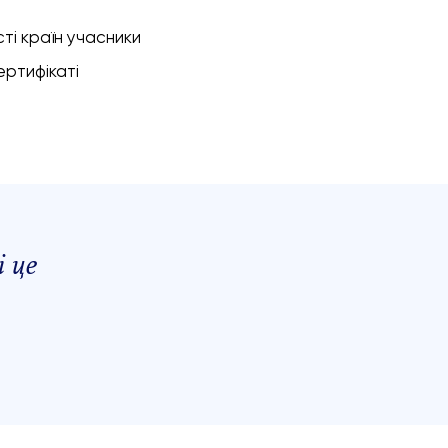
ті країн учасники
ертифікаті
і це