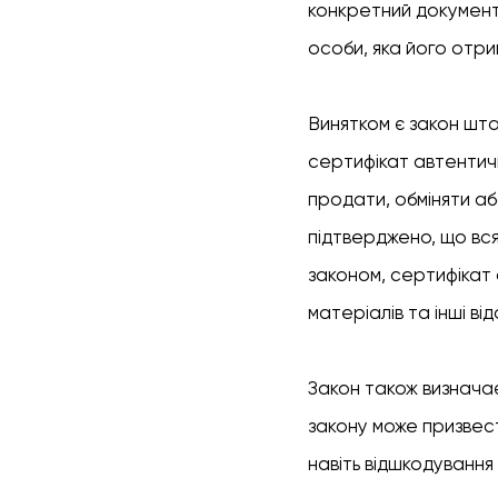
конкретний документ
особи, яка його отри
Винятком є закон шта
сертифікат автентичн
продати, обміняти а
підтверджено, що вся
законом, сертифікат 
матеріалів та інші від
Закон також визнача
закону може призвест
навіть відшкодування 