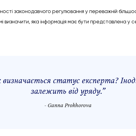
утності законодавчого регулювання у переважній більшос
і визначити, яка інформація має бути представлена у с
 визначається статус експерта? Інод
залежить від уряду.
”
- Ganna Prokhorova