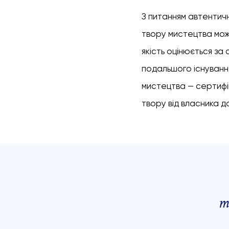
З питанням автентичн
твору мистецтва може
якість оцінюється за
подальшого існування
мистецтва — сертифік
твору від власника д
т