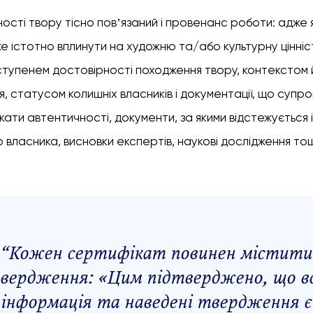
ості твору тісно повʼязаний і провенанс роботи: адже
 істотно вплинути на художню та/або культурну цінніс
 ступенем достовірності походження твору, контекстом
, статусом колишніх власників і документації, що супро
ати автентичності, документи, за якими відстежується 
о власника, висновки експертів, наукові дослідження то
“
Кожен сертифікат повинен містити
вердження: «Цим підтверджено, що в
інформація та наведені твердження є